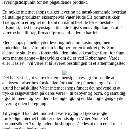
leveringstidspunkt for det pågældende produkt.
En række internet shops tilsiger levering på næstkommende hverdag
på utallige produkter, eksempelvis Vater Nude 5B trommestikker
Trætip, som er regnet ud fra at du når at bestille før et besluttet
tidspunkt, med hensynstagen til at de højst sandsynligt kan nå at få
varerne hen til fragtfirmaet før medarbejderne har fri.
Flere shops på nettet yder levering uden omkostninger, men
undertiden kun såfremt man indkøber for en konkret pris. Som
alternativ skulle man foretrække den mindst kostelige form for fragt,
som mange gange – ligegyldigt om du er ved København, Varde
eller Haslev – vil være at få leveret bestillingen til et afhentningssted.
Det har vist sig at være ekstremt hensigtsmæssigt for os alle at
analysere priser hos forskellige forhandlere på nettet, og af den
grund har adskillige Vater internet shops fundet det nødvendigt at
trykke salgsværdien på deres varer – til babyer og børn, og samtidig
også til mænd og kvinder – betragteligt, og endda nogle gange yde
levering uden beregning.
Til gengæld kan det imidlertid være nyttigt at tjekke nogle
forskellige internet butikker efter udsalg på Vater Nude 5B
trommestikker Trætip inden du shopper, således at man er sikret at
modtage den bedste pris.