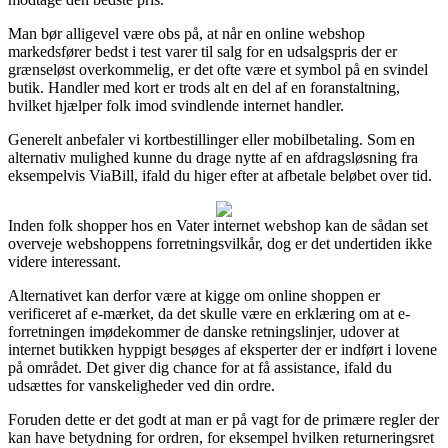
Man bør alligevel være obs på, at når en online webshop
markedsfører bedst i test varer til salg for en udsalgspris der er
grænseløst overkommelig, er det ofte være et symbol på en svindel
butik. Handler med kort er trods alt en del af en foranstaltning,
hvilket hjælper folk imod svindlende internet handler.
Generelt anbefaler vi kortbestillinger eller mobilbetaling. Som en
alternativ mulighed kunne du drage nytte af en afdragsløsning fra
eksempelvis ViaBill, ifald du higer efter at afbetale beløbet over tid.
Inden folk shopper hos en Vater internet webshop kan de sådan set
overveje webshoppens forretningsvilkår, dog er det undertiden ikke
videre interessant.
Alternativet kan derfor være at kigge om online shoppen er
verificeret af e-mærket, da det skulle være en erklæring om at e-
forretningen imødekommer de danske retningslinjer, udover at
internet butikken hyppigt besøges af eksperter der er indført i lovene
på området. Det giver dig chance for at få assistance, ifald du
udsættes for vanskeligheder ved din ordre.
Foruden dette er det godt at man er på vagt for de primære regler der
kan have betydning for ordren, for eksempel hvilken returneringsret