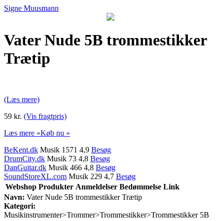
Signe Muusmann
Vater Nude 5B trommestikker
Trætip
(Læs mere)
59 kr.
(Vis fragtpris)
Læs mere »
Køb nu »
BeKent.dk
Musik 1571 4,9
Besøg
DrumCity.dk
Musik 73 4,8
Besøg
DanGuitar.dk
Musik 466 4,8
Besøg
SoundStoreXL.com
Musik 229 4,7
Besøg
Webshop
Produkter
Anmeldelser
Bedømmelse
Link
Navn:
Vater Nude 5B trommestikker Trætip
Kategori:
Musikinstrumenter>Trommer>Trommestikker>Trommestikker 5B