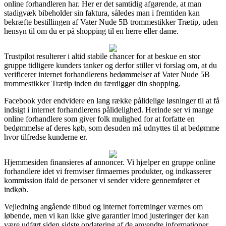
online forhandleren har. Her er det samtidig afgørende, at man
stadigvæk bibeholder sin faktura, således man i fremtiden kan
bekræfte bestillingen af Vater Nude 5B trommestikker Trætip, uden
hensyn til om du er på shopping til en herre eller dame.
Trustpilot resulterer i altid stabile chancer for at beskue en stor
gruppe tidligere kunders tanker og derfor stiller vi forslag om, at du
verificerer internet forhandlerens bedømmelser af Vater Nude 5B
trommestikker Trætip inden du færdiggør din shopping.
Facebook yder endvidere en lang række pålidelige løsninger til at få
indsigt i internet forhandlerens pålidelighed. Herinde ser vi mange
online forhandlere som giver folk mulighed for at forfatte en
bedømmelse af deres køb, som desuden må udnyttes til at bedømme
hvor tilfredse kunderne er.
Hjemmesiden finansieres af annoncer. Vi hjælper en gruppe online
forhandlere idet vi fremviser firmaernes produkter, og indkasserer
kommission ifald de personer vi sender videre gennemfører et
indkøb.
Vejledning angående tilbud og internet forretninger værnes om
løbende, men vi kan ikke give garantier imod justeringer der kan
være udført siden sidste opdatering af de anvendte informationer.