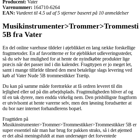
Producent:
Vater
Varenummer:
164710-6264
EAN:
Vurderet til 4.5 ud af 5 stjerner baseret på 10 anmeldelser
Musikinstrumenter>Trommer>Trommesti
5B fra Vater
En del online varehuse tildeler i øjeblikket en lang række forskellige
fragtmetoder. En af favoritterne er for øjeblikket udleveringssteder,
så du selv har mulighed for at hente de nyindkøbte produkter lige
præcis når det passer ind i din kalender. Fragttypen er jo meget let,
samt i mange tilfælde tilmed den mest betalelige slags levering ved
køb af Vater Nude 5B trommestikker Trætip.
Du kan på samme måde foretrække at få ordren leveret til din
lejlighed eller ud på din arbejdsplads. Fragtmuligheden bliver af og
til en tak dyrere, men endda virkelig nem. Den prisbilligste fragtform
er utvivlsomt at hente varerne selv, men den løsning forudsætter at
du bor nær internet forhandlerens bopæl.
Fragttiden på
Musikinstrumenter>Trommer>Trommestikker>Trommestikker 5B er
super essentiel når man har brug for pakken straks, så i det øjemed
er det altså meningsfuldt at man undersøger det forventede