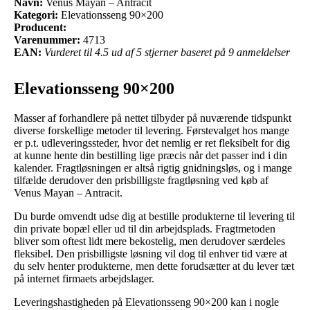
Navn:
Venus Mayan – Antracit
Kategori:
Elevationsseng 90×200
Producent:
Varenummer:
4713
EAN:
Vurderet til 4.5 ud af 5 stjerner baseret på 9 anmeldelser
Elevationsseng 90×200
Masser af forhandlere på nettet tilbyder på nuværende tidspunkt
diverse forskellige metoder til levering. Førstevalget hos mange
er p.t. udleveringssteder, hvor det nemlig er ret fleksibelt for dig
at kunne hente din bestilling lige præcis når det passer ind i din
kalender. Fragtløsningen er altså rigtig gnidningsløs, og i mange
tilfælde derudover den prisbilligste fragtløsning ved køb af
Venus Mayan – Antracit.
Du burde omvendt udse dig at bestille produkterne til levering til
din private bopæl eller ud til din arbejdsplads. Fragtmetoden
bliver som oftest lidt mere bekostelig, men derudover særdeles
fleksibel. Den prisbilligste løsning vil dog til enhver tid være at
du selv henter produkterne, men dette forudsætter at du lever tæt
på internet firmaets arbejdslager.
Leveringshastigheden på Elevationsseng 90×200 kan i nogle