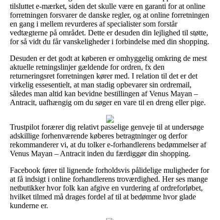
tilsluttet e-mærket, siden det skulle være en garanti for at online
forretningen forsvarer de danske regler, og at online forretningen
en gang i mellem revurderes af specialister som forstår
vedtægterne på området. Dette er desuden din lejlighed til støtte,
for så vidt du får vanskeligheder i forbindelse med din shopping.
Desuden er det godt at køberen er omhyggelig omkring de mest
aktuelle retningslinjer gældende for ordren, fx den
returneringsret forretningen kører med. I relation til det er det
virkelig essesentielt, at man stadig opbevarer sin ordremail,
således man altid kan bevidne bestillingen af Venus Mayan –
Antracit, uafhængig om du søger en vare til en dreng eller pige.
Trustpilot forærer dig relativt passelige genveje til at undersøge
adskillige forhenværende køberes betragtninger og derfor
rekommanderer vi, at du tolker e-forhandlerens bedømmelser af
Venus Mayan – Antracit inden du færdiggør din shopping.
Facebook fører til lignende forholdsvis pålidelige muligheder for
at få indsigt i online forhandlerens troværdighed. Her ses mange
netbutikker hvor folk kan afgive en vurdering af ordreforløbet,
hvilket tilmed må drages fordel af til at bedømme hvor glade
kunderne er.