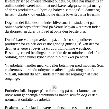
laveste priser på diverse internet outlets, og altså har massevis af
online outlets været nødt til at nedskære salgspriserne på mange
af deres produkter – til børn og babyer, samt også til damer og
herrer – drastisk, og endda nogle gange love gebyrfri levering.
Dog kan det ikke desto mindre blive smart at studere et par
online webshops efter tilbud på Venus Mayan – Antracit inden
du shopper, så du er tryg ved at opnå den bedste pris.
Du må bare være opmærksom på, at når en shop udlover
produkter for en pris der er ubegribelig gunstig, så kan det for
det meste være et bevis på en uoprigtig online webshop.
Bestillinger med betalingskort er ikke desto mindre en del af en
ordning, der dækker køber imod fup butikker på nettet.
Vi anbefaler handler med kort eller betalinger med mobilen. Som
et alternativ burde du udnytte en afbetalingsløsning som fx
ViaBill, såfremt du har i sinde at finansiere regningen af flere
omgange.
Forinden folk shopper på en forretning på nettet kunne man
utvivlsomt gennemgå netbutikkens handelsvilkår, dog er det
normalt et omfattende arbejde.
Et alternativt forslag kan være at efterse om e-shoppen er