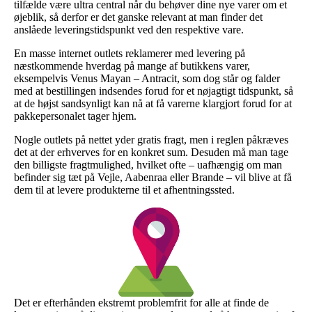
tilfælde være ultra central når du behøver dine nye varer om et
øjeblik, så derfor er det ganske relevant at man finder det
anslåede leveringstidspunkt ved den respektive vare.
En masse internet outlets reklamerer med levering på
næstkommende hverdag på mange af butikkens varer,
eksempelvis Venus Mayan – Antracit, som dog står og falder
med at bestillingen indsendes forud for et nøjagtigt tidspunkt, så
at de højst sandsynligt kan nå at få varerne klargjort forud for at
pakkepersonalet tager hjem.
Nogle outlets på nettet yder gratis fragt, men i reglen påkræves
det at der erhverves for en konkret sum. Desuden må man tage
den billigste fragtmulighed, hvilket ofte – uafhængig om man
befinder sig tæt på Vejle, Aabenraa eller Brande – vil blive at få
dem til at levere produkterne til et afhentningssted.
Det er efterhånden ekstremt problemfrit for alle at finde de