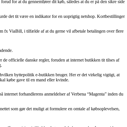
orud for at du gennemfører dit køb, således at du er på den sikre side
urde det tit være en indikator for en uoprigtig netshop. Kortbestillinger
x ViaBill, i tilfælde af at du gerne vil afbetale betalingen over flere
ændende.
e officielle danske regler, foruden at internet butikken tit tilses af
g.
ken byttepolitik e-butikken bruger. Her er det virkelig vigtigt, at
kal købe gave til en mand eller kvinde.
ger på internet forhandlerens anmeldelser af Verbena “Magenta” inden du
 nettet som gør det muligt at formulere en omtale af købsoplevelsen,