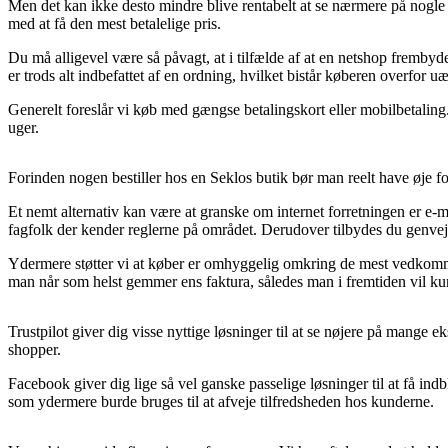
Men det kan ikke desto mindre blive rentabelt at se nærmere på nogle 
med at få den mest betalelige pris.
Du må alligevel være så påvagt, at i tilfælde af at en netshop frembyder
er trods alt indbefattet af en ordning, hvilket bistår køberen overfor uær
Generelt foreslår vi køb med gængse betalingskort eller mobilbetaling.
uger.
Forinden nogen bestiller hos en Seklos butik bør man reelt have øje f
Et nemt alternativ kan være at granske om internet forretningen er e-mær
fagfolk der kender reglerne på området. Derudover tilbydes du genvej t
Ydermere støtter vi at køber er omhyggelig omkring de mest vedkommen
man når som helst gemmer ens faktura, således man i fremtiden vil ku
Trustpilot giver dig visse nyttige løsninger til at se nøjere på mange 
shopper.
Facebook giver dig lige så vel ganske passelige løsninger til at få in
som ydermere burde bruges til at afveje tilfredsheden hos kunderne.