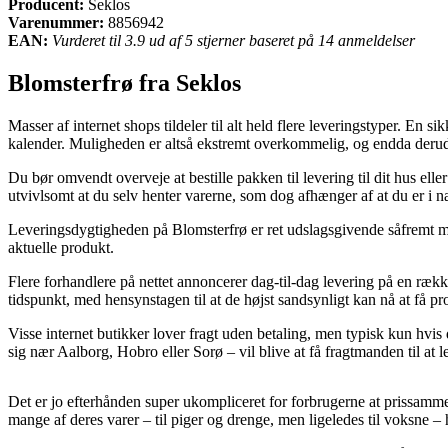
Producent:
Seklos
Varenummer:
8856942
EAN:
Vurderet til 3.9 ud af 5 stjerner baseret på 14 anmeldelser
Blomsterfrø fra Seklos
Masser af internet shops tildeler til alt held flere leveringstyper. En s
kalender. Muligheden er altså ekstremt overkommelig, og endda derud
Du bør omvendt overveje at bestille pakken til levering til dit hus ell
utvivlsomt at du selv henter varerne, som dog afhænger af at du er i
Leveringsdygtigheden på Blomsterfrø er ret udslagsgivende såfremt m
aktuelle produkt.
Flere forhandlere på nettet annoncerer dag-til-dag levering på en ræk
tidspunkt, med hensynstagen til at de højst sandsynligt kan nå at få p
Visse internet butikker lover fragt uden betaling, men typisk kun hvis
sig nær Aalborg, Hobro eller Sorø – vil blive at få fragtmanden til at l
Det er jo efterhånden super ukompliceret for forbrugerne at prissamme
mange af deres varer – til piger og drenge, men ligeledes til voksne – 