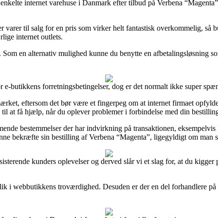
enkelte internet varehuse i Danmark efter tilbud på Verbena “Magenta” f
 varer til salg for en pris som virker helt fantastisk overkommelig, så b
lige internet outlets.
 Som en alternativ mulighed kunne du benytte en afbetalingsløsning som f
or e-butikkens forretningsbetingelser, dog er det normalt ikke super sp
ket, eftersom det bør være et fingerpeg om at internet firmaet opfylder d
il at få hjælp, når du oplever problemer i forbindelse med din bestillin
de bestemmelser der har indvirkning på transaktionen, eksempelvis hvil
nne bekræfte sin bestilling af Verbena “Magenta”, ligegyldigt om man s
eksisterende kunders oplevelser og derved slår vi et slag for, at du kig
dblik i webbutikkens troværdighed. Desuden er der en del forhandlere på