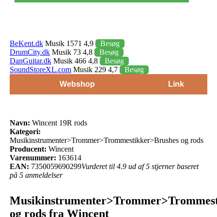
BeKent.dk
Musik 1571 4,9
Besøg
DrumCity.dk
Musik 73 4,8
Besøg
DanGuitar.dk
Musik 466 4,8
Besøg
SoundStoreXL.com
Musik 229 4,7
Besøg
Webshop
Link
Navn:
Wincent 19R rods
Kategori:
Musikinstrumenter>Trommer>Trommestikker>Brushes og rods
Producent:
Wincent
Varenummer:
163614
EAN:
7350059690299
Vurderet til 4.9 ud af 5 stjerner baseret
på 5 anmeldelser
Musikinstrumenter>Trommer>Trommest
og rods fra Wincent