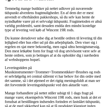
Temmelig mange butikker på nettet udlover på nuværende
tidspunkt alverdens fragtmuligheder. En af dem der er mest
anvendt er efterhånden pakkeshops, så du selv kan hente de
nyindkøbte varer på et selvvalgt tidspunkt. Fragtmetoden er altså
vældig problemfri, samt desuden endda den mindst kostelige
type af levering ved køb af Wincent 19R rods.
Du kunne derudover udse dig at bestille ordren til levering til din
lejlighed eller hus eller ud på din arbejdsplads. Den viser sig i
regelen en sjat mere bekostelig, men også ultra hensigtsmæssig.
Den mest letkøbte form for fragt vil dog utvivlsomt være selv at
hente ordren, som jo betinges af at du opholder dig i nærheden
af webshoppens bopæl.
Leveringstiden på
Musikinstrumenter>Trommer>Trommestikker>Brushes og rods
er selvfølgelig ret central såfremt vi har behov for din ordre med
det samme, så i det øjemed er det rigtig meningsfuldt at man ser
det forventede leveringstidspunkt ved den aktuelle vare.
Mange forhandlere på nettet stiller udsigt til 1 dags fragt på
mange varer, eksempelvis Wincent 19R rods, men husk at det er
forudsat at bestillingen indsendes forinden et fastslået tidspunkt,
så at de med sikkerhed kan nå at få produktet klargjort inden