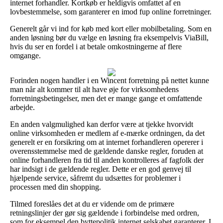
internet forhandler. Kortkøb er heldigvis omfattet af en
lovbestemmelse, som garanterer en imod fup online forretninger.
Generelt går vi ind for køb med kort eller mobilbetaling. Som en
anden løsning bør du vælge en løsning fra eksempelvis ViaBill,
hvis du ser en fordel i at betale omkostningerne af flere
omgange.
Forinden nogen handler i en Wincent forretning på nettet kunne
man når alt kommer til alt have øje for virksomhedens
forretningsbetingelser, men det er mange gange et omfattende
arbejde.
En anden valgmulighed kan derfor være at tjekke hvorvidt
online virksomheden er medlem af e-mærke ordningen, da det
generelt er en forsikring om at internet forhandleren opererer i
overensstemmelse med de gældende danske regler, foruden at
online forhandleren fra tid til anden kontrolleres af fagfolk der
har indsigt i de gældende regler. Dette er en god genvej til
hjælpende service, såfremt du udsættes for problemer i
processen med din shopping.
Tilmed foreslåes det at du er vidende om de primære
retningslinjer der gør sig gældende i forbindelse med ordren,
som for eksempel den byttepolitik internet selskabet garanterer. I