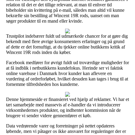
relation til det er det tillige relevant, at man til enhver tid
bibeholder sin kvittering på e-mail, således man altid vil kunne
bekræfte sin bestilling af Wincent 19R rods, uanset om man
søger produkter til en mand eller kvinde.
Trustpilot indebærer fuldt ud udmærkede chancer for at gøre dig
bekendt med flere øvrige konsumenters erfaringer og på grund
af dette er det fornuftigt, at du tjekker online butikkens kritik af
Wincent 19R rods inden du køber.
Facebook medfører for øvrigt fuldt ud troværdige muligheder for
at få indblik i netbutikkens kundefokus. Herinde ser vi faktisk
online varehuse i Danmark hvor kunder kan aflevere en
vurdering af ordreforløbet, hvilket desuden kan tages i brug til at
fornemme tilfredsheden hos kunderne.
Denne hjemmeside er finansieret ved hjælp af reklamer. Vi har et
tæt samarbejde med massevis af e-handler da vi introducerer
virksomhedernes produkter, og indhenter kommission når de
brugere vi sender videre gennemfører et køb.
Data vedrørende varer og forretninger på nettet opdateres
løbende, men vi påtager os ikke ansvaret for reguleringer der er