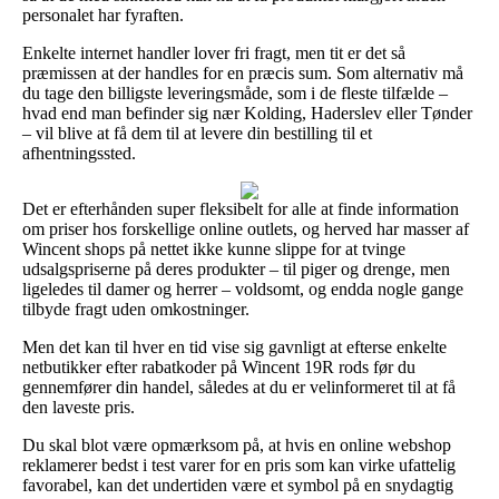
personalet har fyraften.
Enkelte internet handler lover fri fragt, men tit er det så
præmissen at der handles for en præcis sum. Som alternativ må
du tage den billigste leveringsmåde, som i de fleste tilfælde –
hvad end man befinder sig nær Kolding, Haderslev eller Tønder
– vil blive at få dem til at levere din bestilling til et
afhentningssted.
Det er efterhånden super fleksibelt for alle at finde information
om priser hos forskellige online outlets, og herved har masser af
Wincent shops på nettet ikke kunne slippe for at tvinge
udsalgspriserne på deres produkter – til piger og drenge, men
ligeledes til damer og herrer – voldsomt, og endda nogle gange
tilbyde fragt uden omkostninger.
Men det kan til hver en tid vise sig gavnligt at efterse enkelte
netbutikker efter rabatkoder på Wincent 19R rods før du
gennemfører din handel, således at du er velinformeret til at få
den laveste pris.
Du skal blot være opmærksom på, at hvis en online webshop
reklamerer bedst i test varer for en pris som kan virke ufattelig
favorabel, kan det undertiden være et symbol på en snydagtig