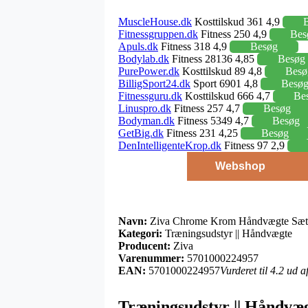
MuscleHouse.dk
Kosttilskud 361 4,9
Fitnessgruppen.dk
Fitness 250 4,9
Bes
Apuls.dk
Fitness 318 4,9
Besøg
Bodylab.dk
Fitness 28136 4,85
Besøg
PurePower.dk
Kosttilskud 89 4,8
Besø
BilligSport24.dk
Sport 6901 4,8
Besø
Fitnessguru.dk
Kosttilskud 666 4,7
Be
Linuspro.dk
Fitness 257 4,7
Besøg
Bodyman.dk
Fitness 5349 4,7
Besøg
GetBig.dk
Fitness 231 4,25
Besøg
DenIntelligenteKrop.dk
Fitness 97 2,9
Webshop
Navn:
Ziva Chrome Krom Håndvægte Sæt
Kategori:
Træningsudstyr || Håndvægte
Producent:
Ziva
Varenummer:
5701000224957
EAN:
5701000224957
Vurderet til 4.2 ud 
Træningsudstyr || Håndvæg