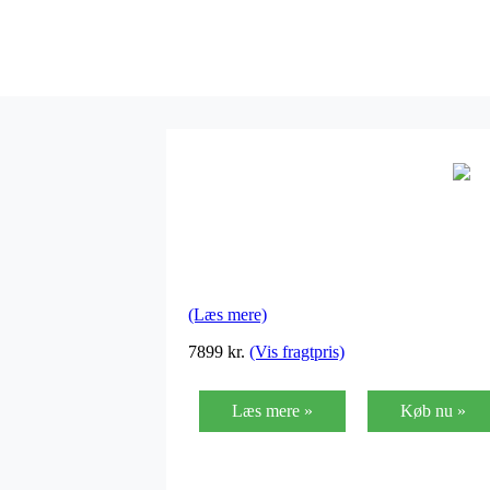
(Læs mere)
7899 kr.
(Vis fragtpris)
Læs mere »
Køb nu »