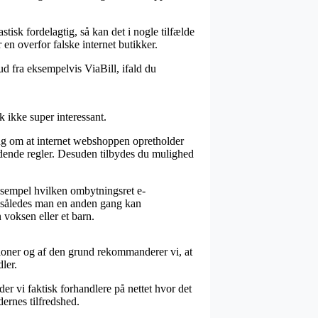
stisk fordelagtig, så kan det i nogle tilfælde
 en overfor falske internet butikker.
ud fra eksempelvis ViaBill, ifald du
 ikke super interessant.
ring om at internet webshoppen opretholder
ældende regler. Desuden tilbydes du mulighed
eksempel hvilken ombytningsret e-
ng, således man en anden gang kan
voksen eller et barn.
vationer og af den grund rekommanderer vi, at
ler.
er vi faktisk forhandlere på nettet hvor det
dernes tilfredshed.