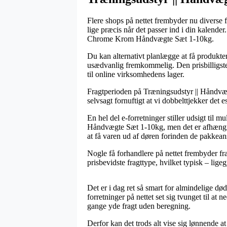
Flere shops på nettet frembyder nu diverse f
lige præcis når det passer ind i din kalende
Chrome Krom Håndvægte Sæt 1-10kg.
Du kan alternativt planlægge at få produkter
usædvanlig fremkommelig. Den prisbilligste 
til online virksomhedens lager.
Fragtperioden på Træningsudstyr || Håndvæg
selvsagt fornuftigt at vi dobbelttjekker det 
En hel del e-forretninger stiller udsigt ti
Håndvægte Sæt 1-10kg, men det er afhængig a
at få varen ud af døren forinden de pakkeans
Nogle få forhandlere på nettet frembyder f
prisbevidste fragttype, hvilket typisk – lige
Det er i dag ret så smart for almindelige død
forretninger på nettet set sig tvunget til at
gange yde fragt uden beregning.
Derfor kan det trods alt vise sig lønnende