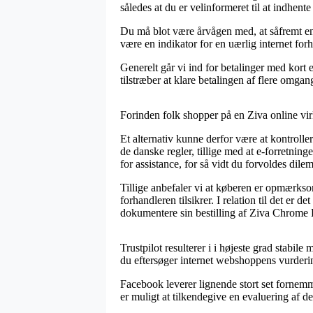
således at du er velinformeret til at indhente
Du må blot være årvågen med, at såfremt en e-
være en indikator for en uærlig internet forh
Generelt går vi ind for betalinger med kort e
tilstræber at klare betalingen af flere omgan
Forinden folk shopper på en Ziva online vi
Et alternativ kunne derfor være at kontrolle
de danske regler, tillige med at e-forretni
for assistance, for så vidt du forvoldes dil
Tillige anbefaler vi at køberen er opmærksom
forhandleren tilsikrer. I relation til det er
dokumentere sin bestilling af Ziva Chrome 
Trustpilot resulterer i i højeste grad stabi
du eftersøger internet webshoppens vurder
Facebook leverer lignende stort set fornemme
er muligt at tilkendegive en evaluering af d