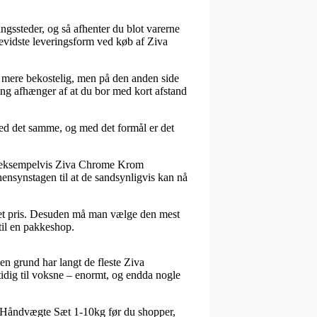
ingssteder, og så afhenter du blot varerne
sbevidste leveringsform ved køb af Ziva
ak mere bekostelig, men på den anden side
ing afhænger af at du bor med kort afstand
ed det samme, og med det formål er det
re, eksempelvis Ziva Chrome Krom
ensynstagen til at de sandsynligvis kan nå
ret pris. Desuden må man vælge den mest
 til en pakkeshop.
den grund har langt de fleste Ziva
mtidig til voksne – enormt, og endda nogle
om Håndvægte Sæt 1-10kg før du shopper,