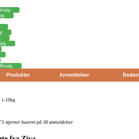
Besøg
øg
g
g
søg
Besøg
Produkter
Anmeldelser
Bedøm
 1-10kg
af 5 stjerner baseret på 38 anmeldelser
te fra Ziva