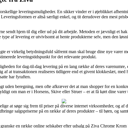
orskellige leveringsmuligheder. En sikker vinder er i øjeblikket afhentn
r. Leveringsformen er altså særligt enkel, og tit derudover den mest pri
ne sendt hjem til dig eller ud på dit arbejde. Metoden er jævnligt et h
type af levering er utvivlsomt at hente produkterne selv, men den løsn
te er virkelig betydningsfuld såfremt man skal bruge dine nye varer m
estimerede leveringstidspunkt for det relevante produkt.
l muligheden for dag-til-dag levering på en lang række af deres varenum
f at transaktionen realiseres tidligere end et givent klokkeslæt, med h
atte har fyraften.
ragt uden beregning, men ofte afkræver det at man shopper for en konk
gyldigt om man er i Horsens, Skive eller Struer – er at få kørt dine varer
elige at søge sig frem til priser på diverse internet virksomheder, og af 
 nedbringe salgspriserne på en række af deres produkter – til børn, og sa
 at granske en række online selskaber efter udsalg på Ziva Chrome Kr