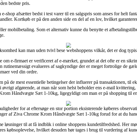
 den bedste pris.
shop afsætter bedst i test varer til en salgspris som anses for helt fanta
andler. Kortkøb er på den anden side en del af en lov, hvilket garanterer
ller mobilbetaling. Som et alternativ kunne du benytte et afbetalingstilb
ge.
rksomhed kan man uden tvivl bese webshoppens vilkår, det er dog typisk
re om e-firmaet er verificeret af e-mærket, grundet at det ofte er en sik
ngen rutinemæssigt evalueres af sagkyndige der er meget fortrolige de g
emmaer ved din ordre.
 på de mest essentielle betingelser der influerer på transaktionen, til 
 det i øvrigt afgørende, at man når som helst beholder ens e-mail kvitteri
Krom Håndvægte Sæt 1-10kg, ligegyldigt om man er på shopping til en 
le muligheder for at eftersøge en stor portion eksisterende køberes obser
inger af Ziva Chrome Krom Håndvægte Sæt 1-10kg forud for at du hand
 løsninger til at få indblik i online shoppens kundetilfredshed. Her mød
eres købsoplevelse, hvilket desuden bør tages i brug til vurdering af kun