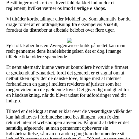
Bestillinger med kort er i hvert fald dækket ind under et
reglement, hvilket værner os imod uærlige e-shops.
Vi tilråder kortbetalinger eller MobilePay. Som alternativ bør du
drage fordel af en afdragsløsning fra eksempelvis ViaBill,
forudsat du tilstræber at afbetale beløbet over flere uger.
Før folk køber hos en Zwergenwiese butik på nettet kan man
reelt gennemse dens handelsbetingelser, det er dog i mange
tilfælde ikke videre spændende.
Et nemt alternativ kunne være at kontrollere hvorvidt e-firmaet
er godkendt af e-mærket, fordi det generelt er et signal om at
netbutikken opfylder de danske love, tillige med at internet
forhandleren en gang i mellem revideres af jurister som har
megen viden om de gældende love. Det giver dig mulighed for
en håndsrækning, når du bliver udsat for udfordringer ved dit
indkøb.
Tilmed er det klogt at man er klar over de væsentligste vilkår der
kan håndhæves i forbindelse med bestillingen, som fx den
returret internet webshoppen anvender. På grund af dette er det
samtidig afgørende, at man permanent opbevarer sin
købsbekræftelse, så man en anden gang kan dokumentere sit