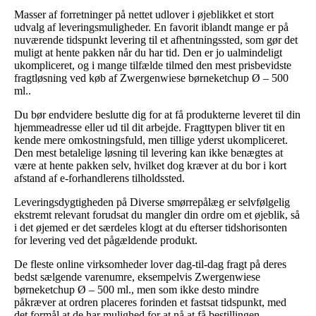
Masser af forretninger på nettet udlover i øjeblikket et stort
udvalg af leveringsmuligheder. En favorit iblandt mange er på
nuværende tidspunkt levering til et afhentningssted, som gør det
muligt at hente pakken når du har tid. Den er jo ualmindeligt
ukompliceret, og i mange tilfælde tilmed den mest prisbevidste
fragtløsning ved køb af Zwergenwiese børneketchup Ø – 500
ml..
Du bør endvidere beslutte dig for at få produkterne leveret til din
hjemmeadresse eller ud til dit arbejde. Fragttypen bliver tit en
kende mere omkostningsfuld, men tillige yderst ukompliceret.
Den mest betalelige løsning til levering kan ikke benægtes at
være at hente pakken selv, hvilket dog kræver at du bor i kort
afstand af e-forhandlerens tilholdssted.
Leveringsdygtigheden på Diverse smørrepålæg er selvfølgelig
ekstremt relevant forudsat du mangler din ordre om et øjeblik, så
i det øjemed er det særdeles klogt at du efterser tidshorisonten
for levering ved det pågældende produkt.
De fleste online virksomheder lover dag-til-dag fragt på deres
bedst sælgende varenumre, eksempelvis Zwergenwiese
børneketchup Ø – 500 ml., men som ikke desto mindre
påkræver at ordren placeres forinden et fastsat tidspunkt, med
det formål at de har mulighed for at nå at få bestillingen