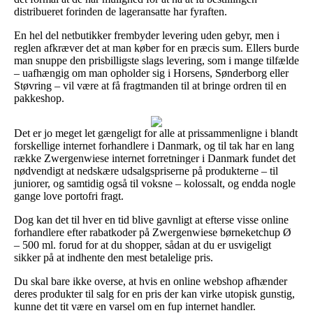
distribueret forinden de lageransatte har fyraften.
En hel del netbutikker frembyder levering uden gebyr, men i
reglen afkræver det at man køber for en præcis sum. Ellers burde
man snuppe den prisbilligste slags levering, som i mange tilfælde
– uafhængig om man opholder sig i Horsens, Sønderborg eller
Støvring – vil være at få fragtmanden til at bringe ordren til en
pakkeshop.
Det er jo meget let gængeligt for alle at prissammenligne i blandt
forskellige internet forhandlere i Danmark, og til tak har en lang
række Zwergenwiese internet forretninger i Danmark fundet det
nødvendigt at nedskære udsalgspriserne på produkterne – til
juniorer, og samtidig også til voksne – kolossalt, og endda nogle
gange love portofri fragt.
Dog kan det til hver en tid blive gavnligt at efterse visse online
forhandlere efter rabatkoder på Zwergenwiese børneketchup Ø
– 500 ml. forud for at du shopper, sådan at du er usvigeligt
sikker på at indhente den mest betalelige pris.
Du skal bare ikke overse, at hvis en online webshop afhænder
deres produkter til salg for en pris der kan virke utopisk gunstig,
kunne det tit være en varsel om en fup internet handler.