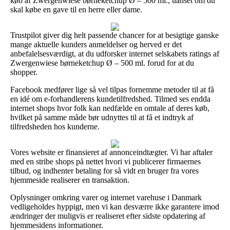
køb af Zwergenwiese børneketchup Ø – 500 ml., uanset om du
skal købe en gave til en herre eller dame.
Trustpilot giver dig helt passende chancer for at besigtige ganske
mange aktuelle kunders anmeldelser og herved er det
anbefalelsesværdigt, at du udforsker internet selskabets ratings af
Zwergenwiese børneketchup Ø – 500 ml. forud for at du
shopper.
Facebook medfører lige så vel tilpas fornemme metoder til at få
en idé om e-forhandlerens kundetilfredshed. Tilmed ses endda
internet shops hvor folk kan nedfælde en omtale af deres køb,
hvilket på samme måde bør udnyttes til at få et indtryk af
tilfredsheden hos kunderne.
Vores website er finansieret af annonceindtægter. Vi har aftaler
med en stribe shops på nettet hvori vi publicerer firmaernes
tilbud, og indhenter betaling for så vidt en bruger fra vores
hjemmeside realiserer en transaktion.
Oplysninger omkring varer og internet varehuse i Danmark
vedligeholdes hyppigt, men vi kan desværre ikke garantere imod
ændringer der muligvis er realiseret efter sidste opdatering af
hjemmesidens informationer.